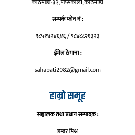
काठमाडौँ-३२, पेप्सिकोला, काठमाडौँ
सम्पर्क फोन नं :
९८५१४२४६४६ / ९८४८८२१३२३
ईमेल ठेगाना :
sahapati2082@gmail.com
हाम्रो समूह
सञ्चालक तथा प्रधान सम्पादक :
डम्बर मिश्र