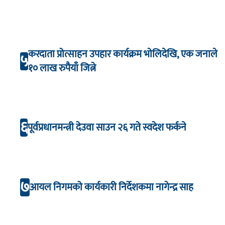
करदाता प्रोत्साहन उपहार कार्यक्रम भाेलिदेखि, एक जनाले
५
१० लाख रुपैयाँ जित्ने
६
पूर्वप्रधानमन्त्री देउवा साउन २६ गते स्वदेश फर्कने
७
आयल निगमको कार्यकारी निर्देशकमा नागेन्द्र साह