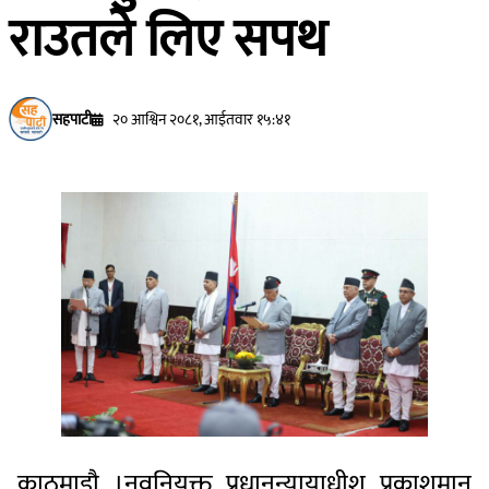
राउतले लिए सपथ
सहपाटी
२० आश्विन २०८१, आईतवार १५:४१
काठमाडाै ।नवनियुक्त प्रधानन्यायाधीश प्रकाशमान