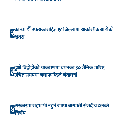
काठमाडौँ उपत्यकासहित १८ जिल्लामा आकस्मिक बाढीको
२
खतरा
हुथी विद्रोहीको आक्रमणमा यमनका ३० सैनिक मारिए,
३
उचित समयमा जवाफ दिइने चेतावनी
सरकारमा सहभागी नहुने राप्रपा बागमती संसदीय दलको
४
निर्णय