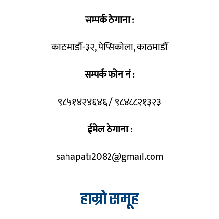
सम्पर्क ठेगाना :
काठमाडौँ-३२, पेप्सिकोला, काठमाडौँ
सम्पर्क फोन नं :
९८५१४२४६४६ / ९८४८८२१३२३
ईमेल ठेगाना :
sahapati2082@gmail.com
हाम्रो समूह