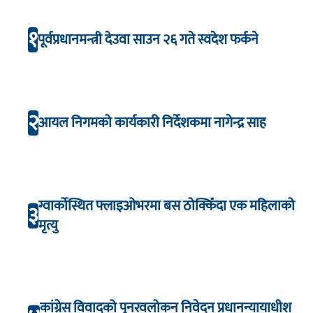
१
पूर्वप्रधानमन्त्री देउवा साउन २६ गते स्वदेश फर्कने
२
आयल निगमको कार्यकारी निर्देशकमा नागेन्द्र साह
ग्वार्कोस्थित फ्लाइओभरमा बस ठोक्किँदा एक महिलाको
३
मृत्यु
कांग्रेस विवादको पुनरवलोकन निवेदन प्रधानन्यायाधीश