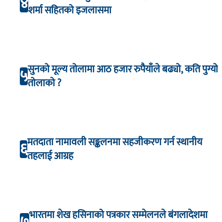
४
शर्मा सहितको इजलासमा
सुनको मूल्य तोलामा आठ हजार रुपैयाँले बढ्यो, कति पुग्यो
५
तोलाको ?
मतदाता नामावली सङ्कलनमा सहजीकरण गर्न स्थानीय
६
तहलाई आग्रह
भारतमा शेख हसिनाको पत्रकार सम्मेलनले बंगलादेशमा
७