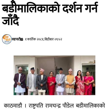
बडीमालिकाकाे दर्शन गर्न
जाँदै
सहपाटी
१ कार्तिक २०८१, बिहीबार ०९:५२
काठमाडाै । राष्ट्रपति रामचन्द्र पौडेल बडीमालिकाकाे