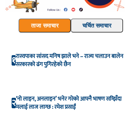
ताजा समाचार
चर्चित समाचार
रास्वपाका सांसद मनिष झाले भने – राज्य चलाउन बालेन
१
सरकारको ढंग पुगिरहेको छैन
‘नो लाइन, अनलाइन’ भनेर गरेको आफ्नै भाषण सम्झिँदा
२
मलाई लाज लाग्छ : रमेश प्रसाईं