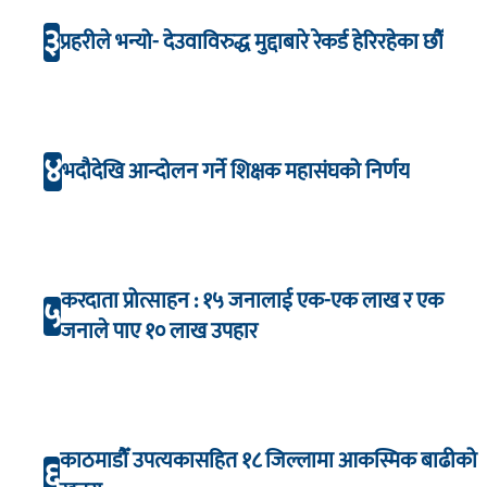
३
प्रहरीले भन्यो- देउवाविरुद्ध मुद्दाबारे रेकर्ड हेरिरहेका छौँ
४
भदौदेखि आन्दोलन गर्ने शिक्षक महासंघको निर्णय
करदाता प्रोत्साहन : १५ जनालाई एक-एक लाख र एक
५
जनाले पाए १० लाख उपहार
काठमाडौँ उपत्यकासहित १८ जिल्लामा आकस्मिक बाढीको
६