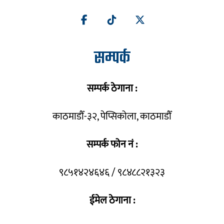
सम्पर्क
सम्पर्क ठेगाना :
काठमाडौँ-३२, पेप्सिकोला, काठमाडौँ
सम्पर्क फोन नं :
९८५१४२४६४६ / ९८४८८२१३२३
ईमेल ठेगाना :