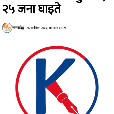
२५ जना घाइते
सहपाटी
२६ कार्तिक २०८१, सोमबार १४:२८