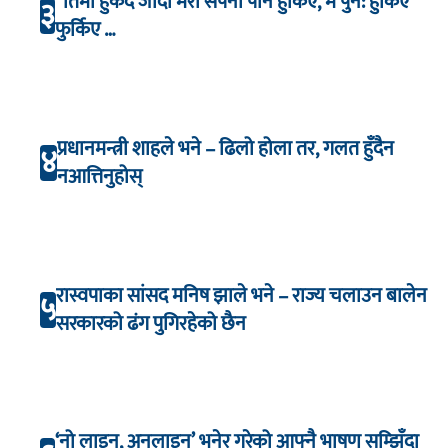
“तिमी हुर्कँदै जाँदा मेरा सपना पनि हुर्किए, म पुन: हुर्किए
३
फुर्किए …
प्रधानमन्त्री शाहले भने – ढिलो होला तर, गलत हुँदैन
४
नआत्तिनुहोस्
रास्वपाका सांसद मनिष झाले भने – राज्य चलाउन बालेन
५
सरकारको ढंग पुगिरहेको छैन
‘नो लाइन, अनलाइन’ भनेर गरेको आफ्नै भाषण सम्झिँदा