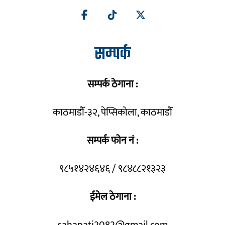
सम्पर्क
सम्पर्क ठेगाना :
काठमाडौँ-३२, पेप्सिकोला, काठमाडौँ
सम्पर्क फोन नं :
९८५१४२४६४६ / ९८४८८२१३२३
ईमेल ठेगाना :