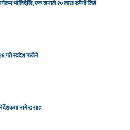
र्यक्रम भाेलिदेखि, एक जनाले १० लाख रुपैयाँ जित्ने
 २६ गते स्वदेश फर्कने
देशकमा नागेन्द्र साह