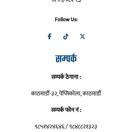
५१५५/०८२-८३
Follow Us:
सम्पर्क
सम्पर्क ठेगाना :
काठमाडौँ-३२, पेप्सिकोला, काठमाडौँ
सम्पर्क फोन नं :
९८५१४२४६४६ / ९८४८८२१३२३