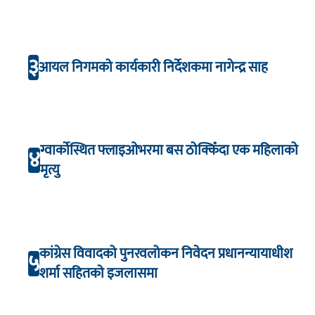
३
आयल निगमको कार्यकारी निर्देशकमा नागेन्द्र साह
ग्वार्कोस्थित फ्लाइओभरमा बस ठोक्किँदा एक महिलाको
४
मृत्यु
कांग्रेस विवादको पुनरवलोकन निवेदन प्रधानन्यायाधीश
५
शर्मा सहितको इजलासमा