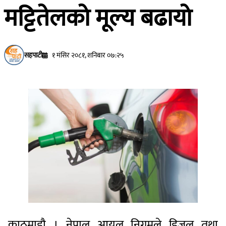
मट्टितेलकाे मूल्य बढायाे
सहपाटी
१ मंसिर २०८१, शनिबार ०७:२५
काठमाडाै । नेपाल आयल निगमले डिजल तथा