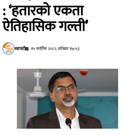
: ‘हतारको एकता
ऐतिहासिक गल्ती’
सहपाटी
१५ कार्तिक २०८२, शनिबार १७:५३