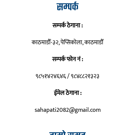
सम्पर्क
सम्पर्क ठेगाना :
काठमाडौँ-३२, पेप्सिकोला, काठमाडौँ
सम्पर्क फोन नं :
९८५१४२४६४६ / ९८४८८२१३२३
ईमेल ठेगाना :
sahapati2082@gmail.com