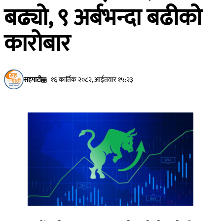
बढ्यो, ९ अर्बभन्दा बढीको
कारोबार
सहपाटी
१६ कार्तिक २०८२, आईतवार १५:२३