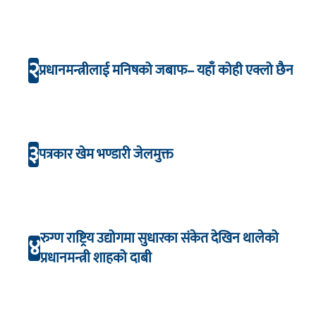
२
प्रधानमन्त्रीलाई मनिषको जबाफ– यहाँ कोही एक्लो छैन
३
पत्रकार खेम भण्डारी जेलमुक्त
रुग्ण राष्ट्रिय उद्योगमा सुधारका संकेत देखिन थालेको
४
प्रधानमन्त्री शाहको दाबी