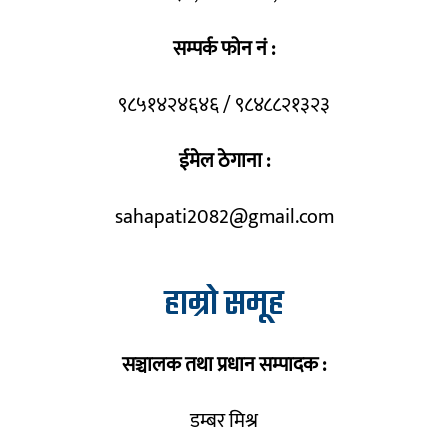
सम्पर्क फोन नं :
९८५१४२४६४६ / ९८४८८२१३२३
ईमेल ठेगाना :
sahapati2082@gmail.com
हाम्रो समूह
सञ्चालक तथा प्रधान सम्पादक :
डम्बर मिश्र