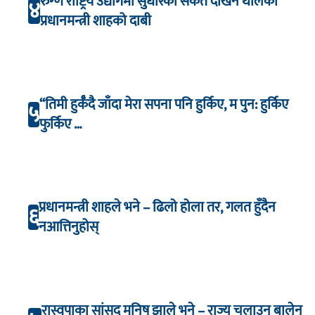
रुग्ण राष्ट्रिय उद्योगमा सुधारका संकेत देखिन थालेको
४
प्रधानमन्त्री शाहको दाबी
“तिमी हुर्कँदै जाँदा मेरा सपना पनि हुर्किए, म पुन: हुर्किए
५
फुर्किए …
प्रधानमन्त्री शाहले भने – ढिलो होला तर, गलत हुँदैन
६
नआत्तिनुहोस्
रास्वपाका सांसद मनिष झाले भने – राज्य चलाउन बालेन