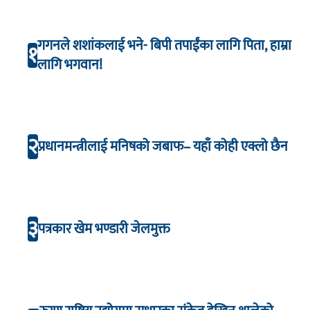
गगनले शशांकलाई भने- बिपी तपाईंका लागि पिता, हाम्रा
१
लागि भगवान!
२
प्रधानमन्त्रीलाई मनिषको जबाफ– यहाँ कोही एक्लो छैन
३
पत्रकार खेम भण्डारी जेलमुक्त