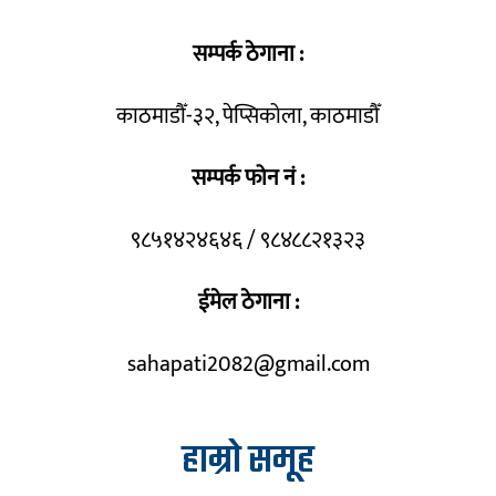
सम्पर्क ठेगाना :
काठमाडौँ-३२, पेप्सिकोला, काठमाडौँ
सम्पर्क फोन नं :
९८५१४२४६४६ / ९८४८८२१३२३
ईमेल ठेगाना :
sahapati2082@gmail.com
हाम्रो समूह