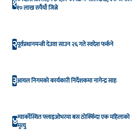
१
१० लाख रुपैयाँ जित्ने
२
पूर्वप्रधानमन्त्री देउवा साउन २६ गते स्वदेश फर्कने
३
आयल निगमको कार्यकारी निर्देशकमा नागेन्द्र साह
ग्वार्कोस्थित फ्लाइओभरमा बस ठोक्किँदा एक महिलाको
४
मृत्यु