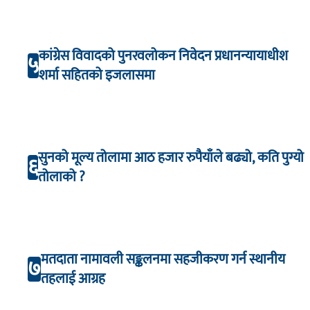
कांग्रेस विवादको पुनरवलोकन निवेदन प्रधानन्यायाधीश
५
शर्मा सहितको इजलासमा
सुनको मूल्य तोलामा आठ हजार रुपैयाँले बढ्यो, कति पुग्यो
६
तोलाको ?
मतदाता नामावली सङ्कलनमा सहजीकरण गर्न स्थानीय
७
तहलाई आग्रह