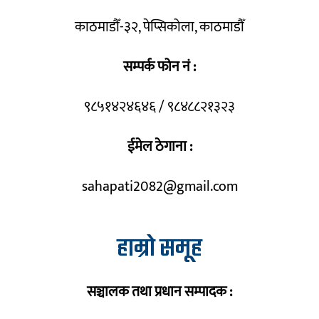
काठमाडौँ-३२, पेप्सिकोला, काठमाडौँ
सम्पर्क फोन नं :
९८५१४२४६४६ / ९८४८८२१३२३
ईमेल ठेगाना :
sahapati2082@gmail.com
हाम्रो समूह
सञ्चालक तथा प्रधान सम्पादक :