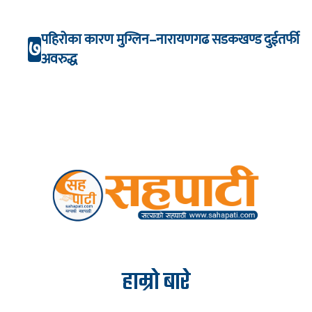
पहिरोका कारण मुग्लिन–नारायणगढ सडकखण्ड दुईतर्फी
७
अवरुद्ध
हाम्रो बारे