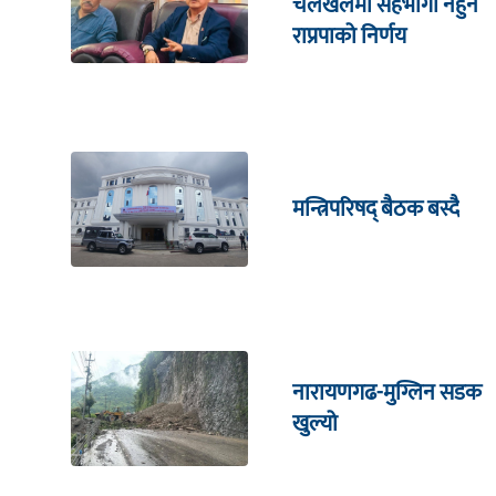
चलखेलमा सहभागी नहुने
राप्रपाको निर्णय
मन्त्रिपरिषद् बैठक बस्दै
नारायणगढ-मुग्लिन सडक
खुल्यो