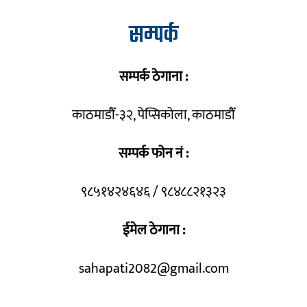
सम्पर्क
सम्पर्क ठेगाना :
काठमाडौँ-३२, पेप्सिकोला, काठमाडौँ
सम्पर्क फोन नं :
९८५१४२४६४६ / ९८४८८२१३२३
ईमेल ठेगाना :
sahapati2082@gmail.com