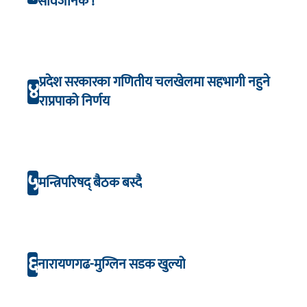
सार्वजनिक !
प्रदेश सरकारका गणितीय चलखेलमा सहभागी नहुने
४
राप्रपाको निर्णय
५
मन्त्रिपरिषद् बैठक बस्दै
६
नारायणगढ-मुग्लिन सडक खुल्यो