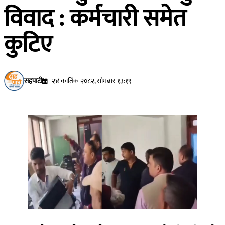
विवाद : कर्मचारी समेत
कुटिए
सहपाटी
२४ कार्तिक २०८२, सोमबार १३:१९