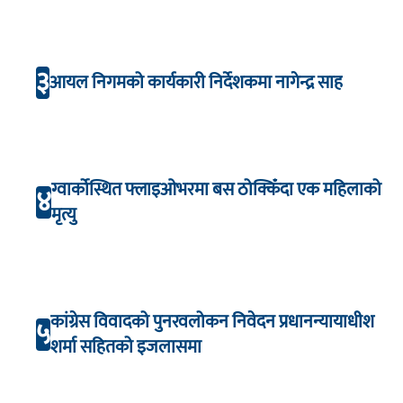
३
आयल निगमको कार्यकारी निर्देशकमा नागेन्द्र साह
ग्वार्कोस्थित फ्लाइओभरमा बस ठोक्किँदा एक महिलाको
४
मृत्यु
कांग्रेस विवादको पुनरवलोकन निवेदन प्रधानन्यायाधीश
५
शर्मा सहितको इजलासमा