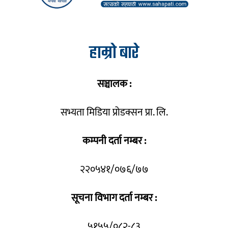
हाम्रो बारे
सञ्चालक :
सभ्यता मिडिया प्रोडक्सन प्रा. लि.
कम्पनी दर्ता नम्बर :
२२०५४१/०७६/७७
सूचना विभाग दर्ता नम्बर :
५१५५/०८२-८३