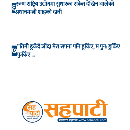
रुग्ण राष्ट्रिय उद्योगमा सुधारका संकेत देखिन थालेको
६
प्रधानमन्त्री शाहको दाबी
“तिमी हुर्कँदै जाँदा मेरा सपना पनि हुर्किए, म पुन: हुर्किए
७
फुर्किए …