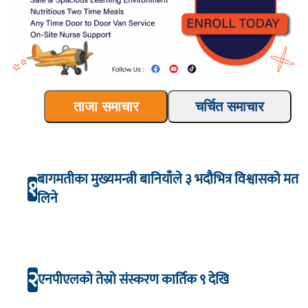
ताजा समाचार
चर्चित समाचार
बागमतीका मुख्यमन्त्री बानियाँले ३ भदौभित्र विश्वासको मत
१
लिने
२
एनपीएलको तेस्रो संस्करण कार्तिक ९ देखि