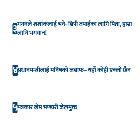
गगनले शशांकलाई भने- बिपी तपाईंका लागि पिता, हाम्रा
३
लागि भगवान!
४
प्रधानमन्त्रीलाई मनिषको जबाफ– यहाँ कोही एक्लो छैन
५
पत्रकार खेम भण्डारी जेलमुक्त