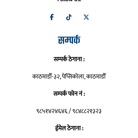
सम्पर्क
सम्पर्क ठेगाना :
काठमाडौँ-३२, पेप्सिकोला, काठमाडौँ
सम्पर्क फोन नं :
९८५१४२४६४६ / ९८४८८२१३२३
ईमेल ठेगाना :