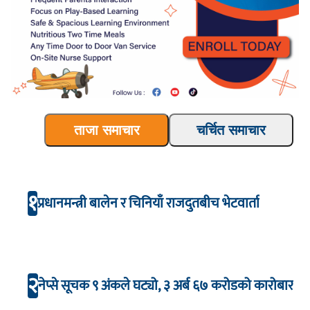
ताजा समाचार
चर्चित समाचार
१
प्रधानमन्त्री बालेन र चिनियाँ राजदुतबीच भेटवार्ता
२
नेप्से सूचक ९ अंकले घट्यो, ३ अर्ब ६७ करोडको कारोबार