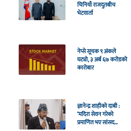
चिनियाँ राजदुतबीच
भेटवार्ता
नेप्से सूचक ९ अंकले
घट्यो, ३ अर्ब ६७ करोडको
कारोबार
ज्ञानेन्द्र शाहीको दाबी :
‘मदिरा सेवन गरेको
प्रमाणित भए सांसद
पदबाट राजीनामा दिन्छु’