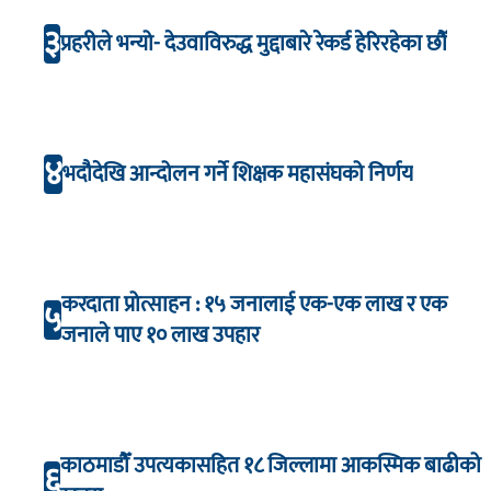
३
प्रहरीले भन्यो- देउवाविरुद्ध मुद्दाबारे रेकर्ड हेरिरहेका छौँ
४
भदौदेखि आन्दोलन गर्ने शिक्षक महासंघको निर्णय
करदाता प्रोत्साहन : १५ जनालाई एक-एक लाख र एक
५
जनाले पाए १० लाख उपहार
काठमाडौँ उपत्यकासहित १८ जिल्लामा आकस्मिक बाढीको
६