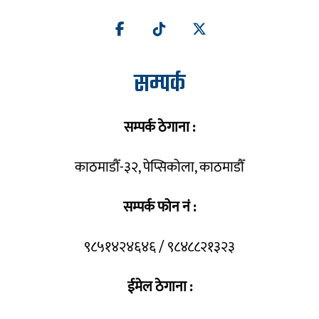
सम्पर्क
सम्पर्क ठेगाना :
काठमाडौँ-३२, पेप्सिकोला, काठमाडौँ
सम्पर्क फोन नं :
९८५१४२४६४६ / ९८४८८२१३२३
ईमेल ठेगाना :