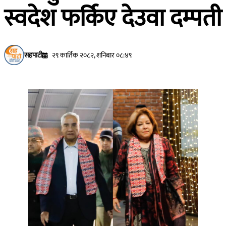
स्वदेश फर्किए देउवा दम्पती
सहपाटी
२९ कार्तिक २०८२, शनिबार ०८:४९