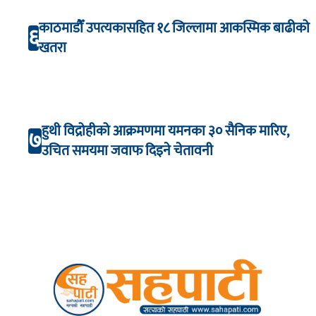
काठमाडौँ उपत्यकासहित १८ जिल्लामा आकस्मिक बाढीको
६
खतरा
हुथी विद्रोहीको आक्रमणमा यमनका ३० सैनिक मारिए,
७
उचित समयमा जवाफ दिइने चेतावनी