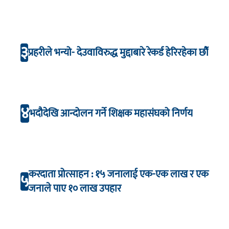
३
प्रहरीले भन्यो- देउवाविरुद्ध मुद्दाबारे रेकर्ड हेरिरहेका छौँ
४
भदौदेखि आन्दोलन गर्ने शिक्षक महासंघको निर्णय
करदाता प्रोत्साहन : १५ जनालाई एक-एक लाख र एक
५
जनाले पाए १० लाख उपहार