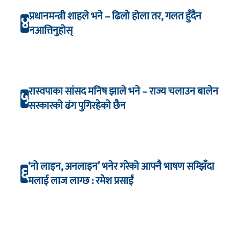
प्रधानमन्त्री शाहले भने – ढिलो होला तर, गलत हुँदैन
४
नआत्तिनुहोस्
रास्वपाका सांसद मनिष झाले भने – राज्य चलाउन बालेन
५
सरकारको ढंग पुगिरहेको छैन
‘नो लाइन, अनलाइन’ भनेर गरेको आफ्नै भाषण सम्झिँदा
६
मलाई लाज लाग्छ : रमेश प्रसाईं