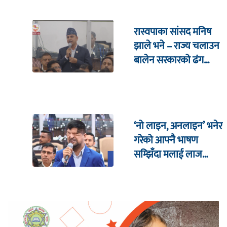
रास्वपाका सांसद मनिष
झाले भने – राज्य चलाउन
बालेन सरकारको ढंग
पुगिरहेको छैन
‘नो लाइन, अनलाइन’ भनेर
गरेको आफ्नै भाषण
सम्झिँदा मलाई लाज
लाग्छ : रमेश प्रसाईं