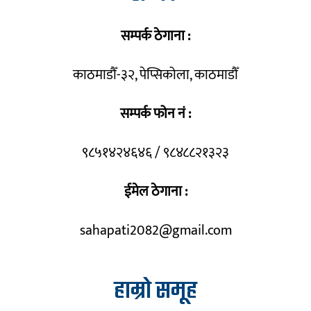
सम्पर्क ठेगाना :
काठमाडौँ-३२, पेप्सिकोला, काठमाडौँ
सम्पर्क फोन नं :
९८५१४२४६४६ / ९८४८८२१३२३
ईमेल ठेगाना :
sahapati2082@gmail.com
हाम्रो समूह