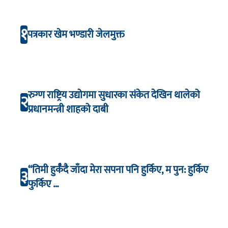
१
पत्रकार खेम भण्डारी जेलमुक्त
रुग्ण राष्ट्रिय उद्योगमा सुधारका संकेत देखिन थालेको
२
प्रधानमन्त्री शाहको दाबी
“तिमी हुर्कँदै जाँदा मेरा सपना पनि हुर्किए, म पुन: हुर्किए
३
फुर्किए …