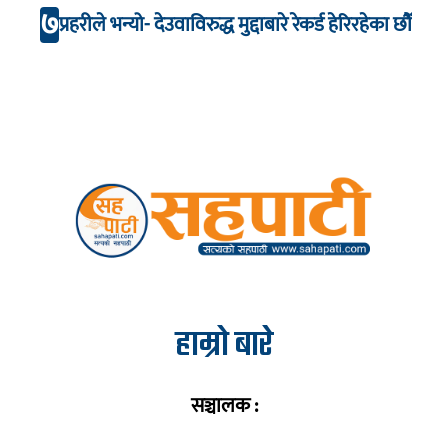
७
प्रहरीले भन्यो- देउवाविरुद्ध मुद्दाबारे रेकर्ड हेरिरहेका छौँ
हाम्रो बारे
सञ्चालक :