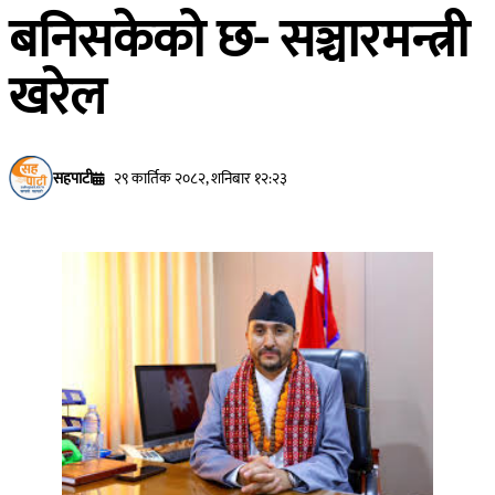
बनिसकेको छ- सञ्चारमन्त्री
खरेल
सहपाटी
२९ कार्तिक २०८२, शनिबार १२:२३