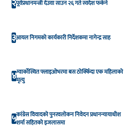
२
पूर्वप्रधानमन्त्री देउवा साउन २६ गते स्वदेश फर्कने
३
आयल निगमको कार्यकारी निर्देशकमा नागेन्द्र साह
ग्वार्कोस्थित फ्लाइओभरमा बस ठोक्किँदा एक महिलाको
४
मृत्यु
कांग्रेस विवादको पुनरवलोकन निवेदन प्रधानन्यायाधीश
५
शर्मा सहितको इजलासमा