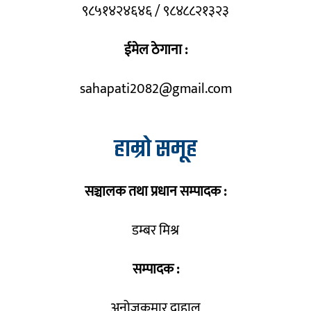
९८५१४२४६४६ / ९८४८८२१३२३
ईमेल ठेगाना :
sahapati2082@gmail.com
हाम्रो समूह
सञ्चालक तथा प्रधान सम्पादक :
डम्बर मिश्र
सम्पादक :
अनोजकुमार दाहाल