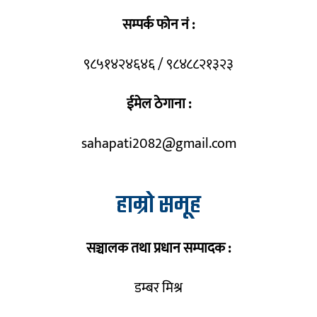
सम्पर्क फोन नं :
९८५१४२४६४६ / ९८४८८२१३२३
ईमेल ठेगाना :
sahapati2082@gmail.com
हाम्रो समूह
सञ्चालक तथा प्रधान सम्पादक :
डम्बर मिश्र