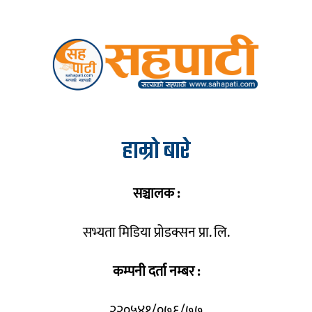
हाम्रो बारे
सञ्चालक :
सभ्यता मिडिया प्रोडक्सन प्रा. लि.
कम्पनी दर्ता नम्बर :
२२०५४१/०७६/७७