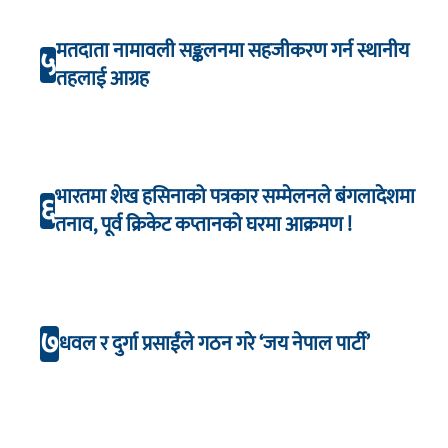
मतदाता नामावली सङ्कलनमा सहजीकरण गर्न स्थानीय
५
तहलाई आग्रह
भारतमा शेख हसिनाको पत्रकार सम्मेलनले बंगलादेशमा
६
तनाव, पूर्व क्रिकेट कप्तानको घरमा आक्रमण !
७
धवल र दुर्गा प्रसाईंले गठन गरे ‘जय नेपाल पार्टी’