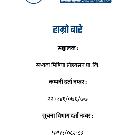
हाम्रो बारे
सञ्चालक :
सभ्यता मिडिया प्रोडक्सन प्रा. लि.
कम्पनी दर्ता नम्बर :
२२०५४१/०७६/७७
सूचना विभाग दर्ता नम्बर :
५१५५/०८२-८३