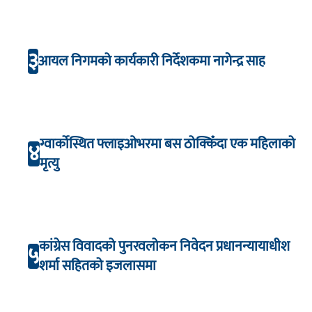
३
आयल निगमको कार्यकारी निर्देशकमा नागेन्द्र साह
ग्वार्कोस्थित फ्लाइओभरमा बस ठोक्किँदा एक महिलाको
४
मृत्यु
कांग्रेस विवादको पुनरवलोकन निवेदन प्रधानन्यायाधीश
५
शर्मा सहितको इजलासमा