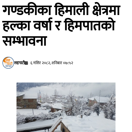
गण्डकीका हिमाली क्षेत्रमा
हल्का वर्षा र हिमपातको
सम्भावना
सहपाटी
६ मंसिर २०८२, शनिबार ०७:५२