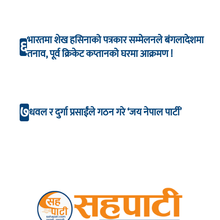
भारतमा शेख हसिनाको पत्रकार सम्मेलनले बंगलादेशमा
६
तनाव, पूर्व क्रिकेट कप्तानको घरमा आक्रमण !
७
धवल र दुर्गा प्रसाईंले गठन गरे ‘जय नेपाल पार्टी’