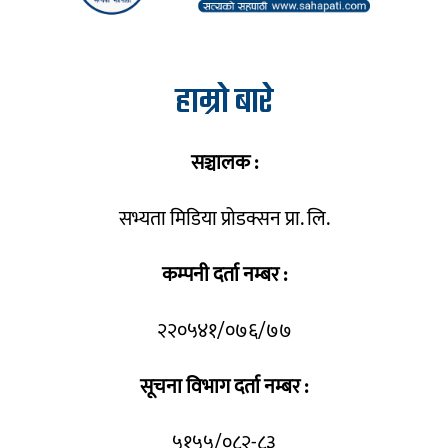
हाम्रो बारे
सञ्चालक :
सभ्यता मिडिया प्रोडक्सन प्रा. लि.
कम्पनी दर्ता नम्बर :
२२०५४१/०७६/७७
सूचना विभाग दर्ता नम्बर :
५१५५/०८२-८३