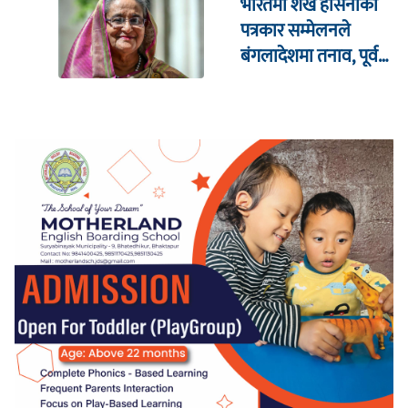
भारतमा शेख हसिनाको
पत्रकार सम्मेलनले
बंगलादेशमा तनाव, पूर्व
क्रिकेट कप्तानको घरमा
आक्रमण !