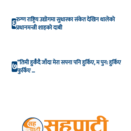
रुग्ण राष्ट्रिय उद्योगमा सुधारका संकेत देखिन थालेको
६
प्रधानमन्त्री शाहको दाबी
“तिमी हुर्कँदै जाँदा मेरा सपना पनि हुर्किए, म पुन: हुर्किए
७
फुर्किए …