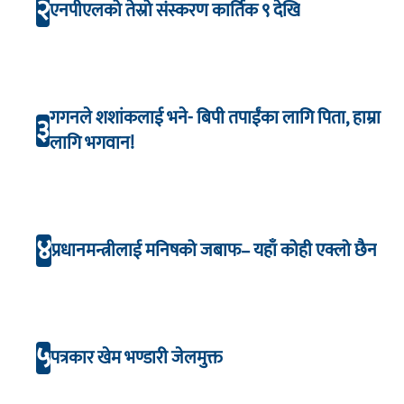
२
एनपीएलको तेस्रो संस्करण कार्तिक ९ देखि
गगनले शशांकलाई भने- बिपी तपाईंका लागि पिता, हाम्रा
३
लागि भगवान!
४
प्रधानमन्त्रीलाई मनिषको जबाफ– यहाँ कोही एक्लो छैन
५
पत्रकार खेम भण्डारी जेलमुक्त