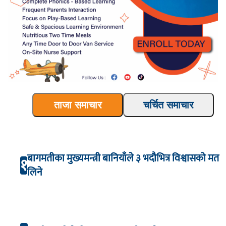
ताजा समाचार
चर्चित समाचार
बागमतीका मुख्यमन्त्री बानियाँले ३ भदौभित्र विश्वासको मत
१
लिने