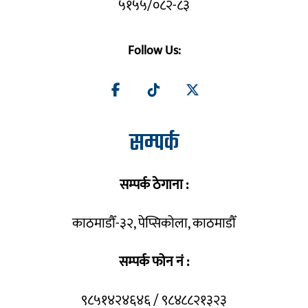
५१५५/०८२-८३
Follow Us:
सम्पर्क
सम्पर्क ठेगाना :
काठमाडौँ-३२, पेप्सिकोला, काठमाडौँ
सम्पर्क फोन नं :
९८५१४२४६४६ / ९८४८८२१३२३