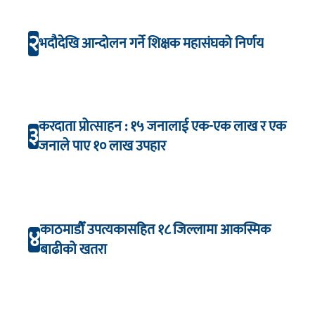
२
भदौदेखि आन्दोलन गर्ने शिक्षक महासंघको निर्णय
करदाता प्रोत्साहन : १५ जनालाई एक-एक लाख र एक
३
जनाले पाए १० लाख उपहार
काठमाडौँ उपत्यकासहित १८ जिल्लामा आकस्मिक
४
बाढीको खतरा