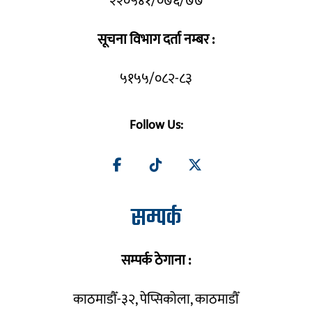
२२०५४१/०७६/७७
सूचना विभाग दर्ता नम्बर :
५१५५/०८२-८३
Follow Us:
सम्पर्क
सम्पर्क ठेगाना :
काठमाडौँ-३२, पेप्सिकोला, काठमाडौँ