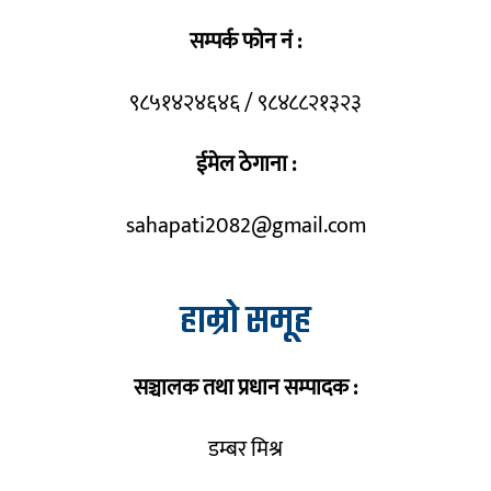
सम्पर्क फोन नं :
९८५१४२४६४६ / ९८४८८२१३२३
ईमेल ठेगाना :
sahapati2082@gmail.com
हाम्रो समूह
सञ्चालक तथा प्रधान सम्पादक :
डम्बर मिश्र