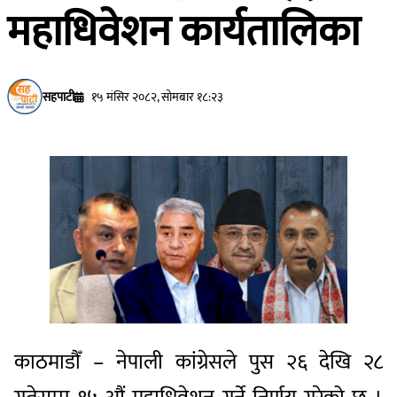
महाधिवेशन कार्यतालिका
सहपाटी
१५ मंसिर २०८२, सोमबार १८:२३
काठमाडौँ – नेपाली कांग्रेसले पुस २६ देखि २८