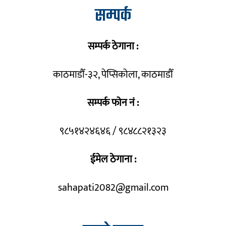
सम्पर्क
सम्पर्क ठेगाना :
काठमाडौँ-३२, पेप्सिकोला, काठमाडौँ
सम्पर्क फोन नं :
९८५१४२४६४६ / ९८४८८२१३२३
ईमेल ठेगाना :
sahapati2082@gmail.com