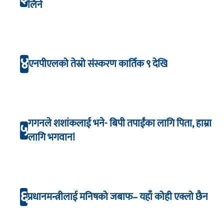
लिने
४
एनपीएलको तेस्रो संस्करण कार्तिक ९ देखि
गगनले शशांकलाई भने- बिपी तपाईंका लागि पिता, हाम्रा
५
लागि भगवान!
६
प्रधानमन्त्रीलाई मनिषको जबाफ– यहाँ कोही एक्लो छैन