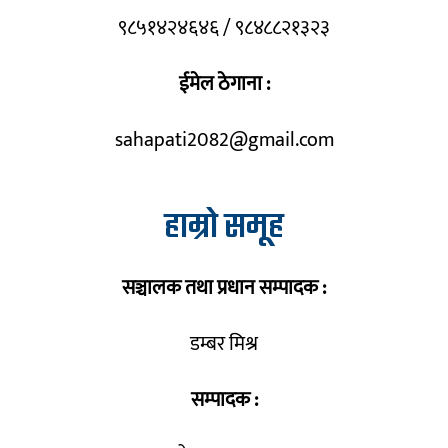
९८५१४२४६४६ / ९८४८८२१३२३
ईमेल ठेगाना :
sahapati2082@gmail.com
हाम्रो समूह
सञ्चालक तथा प्रधान सम्पादक :
डम्बर मिश्र
सम्पादक :