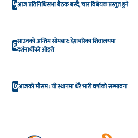
५
आज प्रतिनिधिसभा बैठक बस्दैै, चार विधेयक प्रस्तुत हुने
साउनको अन्तिम सोमबार: देशभरिका शिवालयमा
६
दर्शनार्थीको ओइरो
७
आजको मौसम : यी स्थानमा धेरै भारी वर्षाको सम्भावना