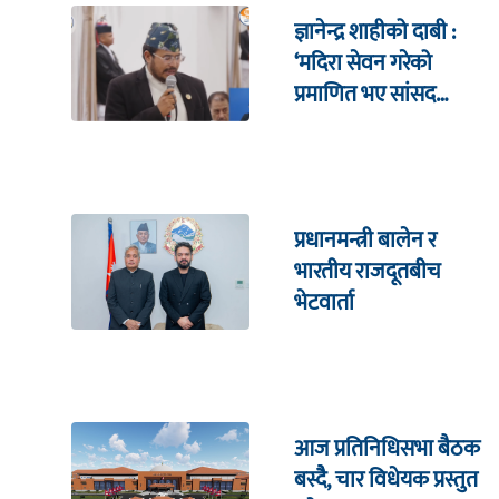
ज्ञानेन्द्र शाहीको दाबी :
‘मदिरा सेवन गरेको
प्रमाणित भए सांसद
पदबाट राजीनामा दिन्छु’
प्रधानमन्त्री बालेन र
भारतीय राजदूतबीच
भेटवार्ता
आज प्रतिनिधिसभा बैठक
बस्दैै, चार विधेयक प्रस्तुत