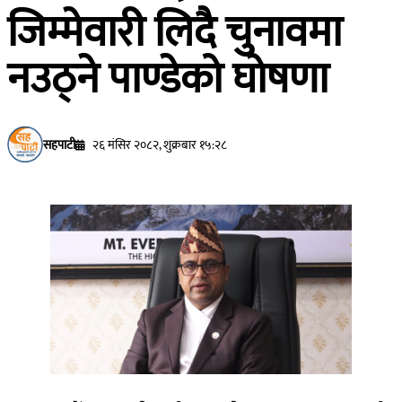
जिम्मेवारी लिदै चुनावमा
नउठ्ने पाण्डेको घोषणा
सहपाटी
२६ मंसिर २०८२, शुक्रबार १५:२८