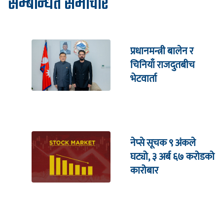
सम्बन्धित समाचार
प्रधानमन्त्री बालेन र
चिनियाँ राजदुतबीच
भेटवार्ता
नेप्से सूचक ९ अंकले
घट्यो, ३ अर्ब ६७ करोडको
कारोबार