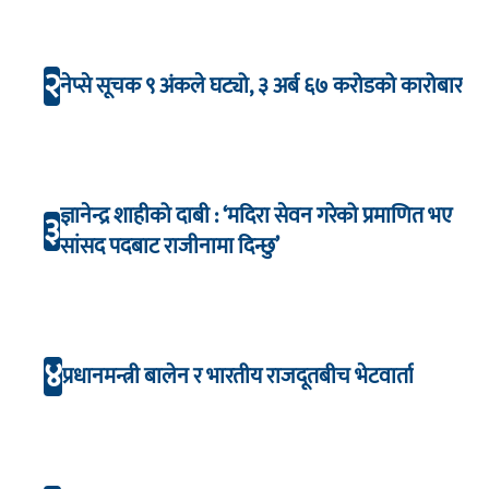
२
नेप्से सूचक ९ अंकले घट्यो, ३ अर्ब ६७ करोडको कारोबार
ज्ञानेन्द्र शाहीको दाबी : ‘मदिरा सेवन गरेको प्रमाणित भए
३
सांसद पदबाट राजीनामा दिन्छु’
४
प्रधानमन्त्री बालेन र भारतीय राजदूतबीच भेटवार्ता