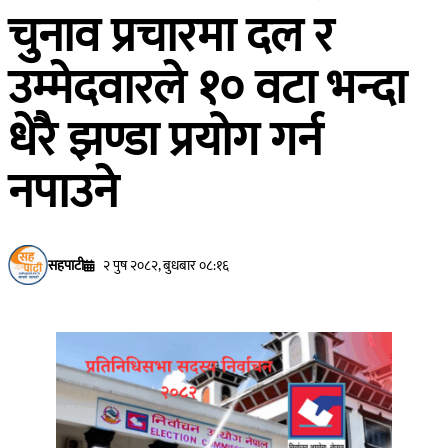
चुनाव प्रचारमा दल र
उम्मेदवारले १० वटा भन्दा
धेरै झण्डा प्रयोग गर्न
नपाउने
सहपाटी
२ पुष २०८२, बुधबार ०८:१६