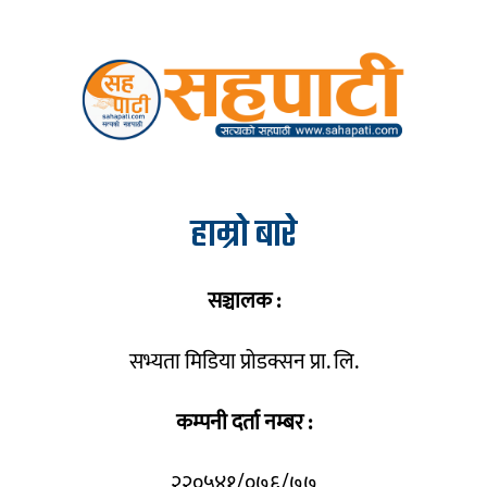
हाम्रो बारे
सञ्चालक :
सभ्यता मिडिया प्रोडक्सन प्रा. लि.
कम्पनी दर्ता नम्बर :
२२०५४१/०७६/७७