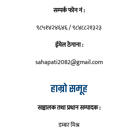
सम्पर्क फोन नं :
९८५१४२४६४६ / ९८४८८२१३२३
ईमेल ठेगाना :
sahapati2082@gmail.com
हाम्रो समूह
सञ्चालक तथा प्रधान सम्पादक :
डम्बर मिश्र