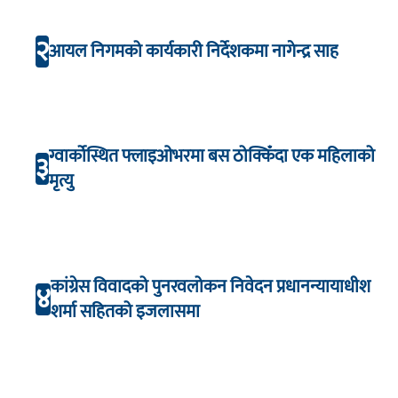
२
आयल निगमको कार्यकारी निर्देशकमा नागेन्द्र साह
ग्वार्कोस्थित फ्लाइओभरमा बस ठोक्किँदा एक महिलाको
३
मृत्यु
कांग्रेस विवादको पुनरवलोकन निवेदन प्रधानन्यायाधीश
४
शर्मा सहितको इजलासमा