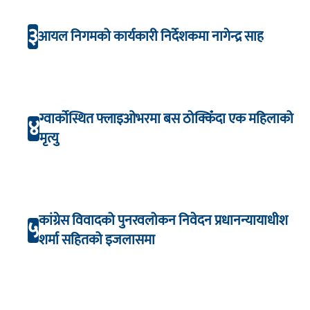
३
आयल निगमको कार्यकारी निर्देशकमा नागेन्द्र साह
ग्वार्कोस्थित फ्लाइओभरमा बस ठोक्किँदा एक महिलाको
४
मृत्यु
कांग्रेस विवादको पुनरवलोकन निवेदन प्रधानन्यायाधीश
५
शर्मा सहितको इजलासमा