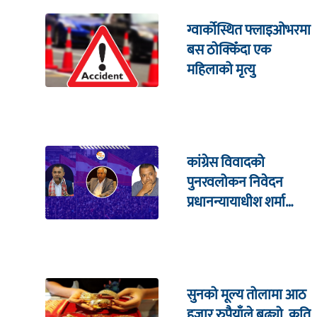
ग्वार्कोस्थित फ्लाइओभरमा
बस ठोक्किँदा एक
महिलाको मृत्यु
कांग्रेस विवादको
पुनरवलोकन निवेदन
प्रधानन्यायाधीश शर्मा
सहितको इजलासमा
सुनको मूल्य तोलामा आठ
हजार रुपैयाँले बढ्यो, कति