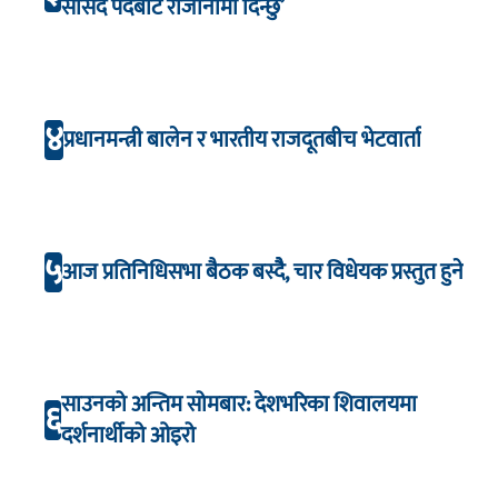
सांसद पदबाट राजीनामा दिन्छु’
४
प्रधानमन्त्री बालेन र भारतीय राजदूतबीच भेटवार्ता
५
आज प्रतिनिधिसभा बैठक बस्दैै, चार विधेयक प्रस्तुत हुने
साउनको अन्तिम सोमबार: देशभरिका शिवालयमा
६
दर्शनार्थीको ओइरो