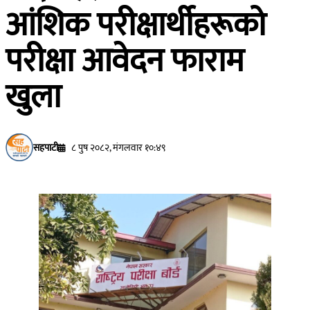
आंशिक परीक्षार्थीहरूको
परीक्षा आवेदन फाराम
खुला
सहपाटी
८ पुष २०८२, मंगलवार १०:४९