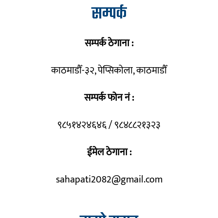
सम्पर्क
सम्पर्क ठेगाना :
काठमाडौँ-३२, पेप्सिकोला, काठमाडौँ
सम्पर्क फोन नं :
९८५१४२४६४६ / ९८४८८२१३२३
ईमेल ठेगाना :
sahapati2082@gmail.com