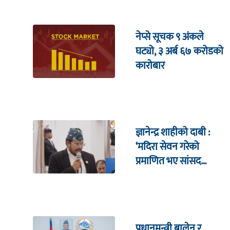
नेप्से सूचक ९ अंकले
घट्यो, ३ अर्ब ६७ करोडको
कारोबार
ज्ञानेन्द्र शाहीको दाबी :
‘मदिरा सेवन गरेको
प्रमाणित भए सांसद
पदबाट राजीनामा दिन्छु’
प्रधानमन्त्री बालेन र