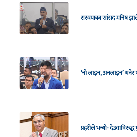
रास्वपाका सांसद मनिष झाल
‘नो लाइन, अनलाइन’ भनेर गर
प्रहरीले भन्यो- देउवाविरुद्ध मु