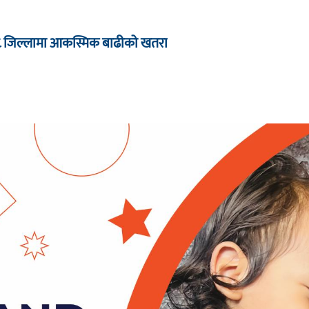
८ जिल्लामा आकस्मिक बाढीको खतरा