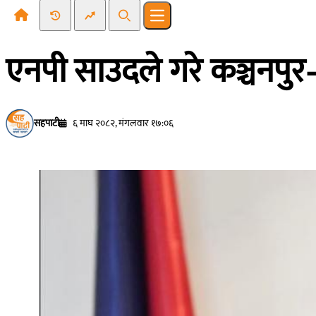
Recent News
Trending News
Search
Open main menu
एनपी साउदले गरे कञ्चनपुर–२
सहपाटी
६ माघ २०८२, मंगलवार १७:०६