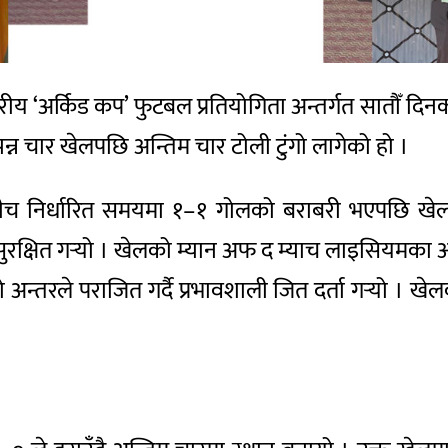
तरीय ‘अर्किड कप’ फुटबल प्रतियोगिता अन्तर्गत सातौँ
न्न चार खेलपछि अन्तिम चार टोली टुंगो लागेको हो ।
च निर्धारित समयमा १–१ गोलको बराबरी भएपछि खेल पे
न सुरक्षित गर्‍यो । खेलको म्यान अफ द म्याच लाइसियमक
न्तरले पराजित गर्दै प्रभावशाली जित दर्ता गर्‍यो । 