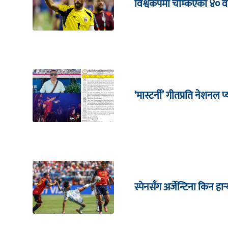
विश्वकपमा चम्किएका ४० वर
‘मास्टर्नी’ गीतप्रति नेशनल
स्पेनसँग अर्जेन्टिना किन हा