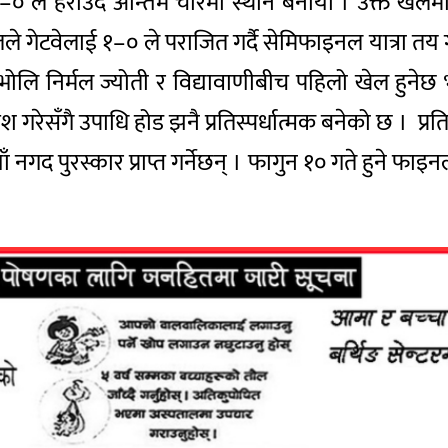
१–० ले हराउँदै अन्तिम चारमा स्थान बनायो । उक्त खे
ेटवेलाई १–० ले पराजित गर्दै सेमिफाइनल यात्रा तय गर
लि निर्मल ज्योती र विद्यावाणीबीच पहिलो खेल हुनेछ भ
श गरेसँगै उपाधि होड झनै प्रतिस्पर्धात्मक बनेको छ । प्रत
 नगद पुरस्कार प्राप्त गर्नेछन् । फागुन १० गते हुने फ