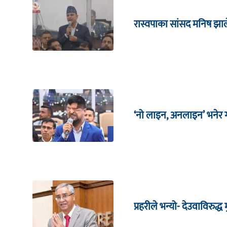
रास्वपाका सांसद मनिष झाल
‘नो लाइन, अनलाइन’ भनेर गर
प्रहरीले भन्यो- देउवाविरुद्ध मु