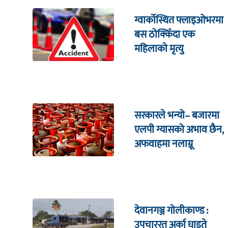
ग्वार्कोस्थित फ्लाइओभरमा
बस ठोक्किँदा एक
महिलाको मृत्यु
सरकारले भन्यो– बजारमा
एलपी ग्यासको अभाव छैन,
अफवाहमा नलाग्नू
देवानगञ्ज गोलीकाण्ड :
उपचाररत अर्का घाइते