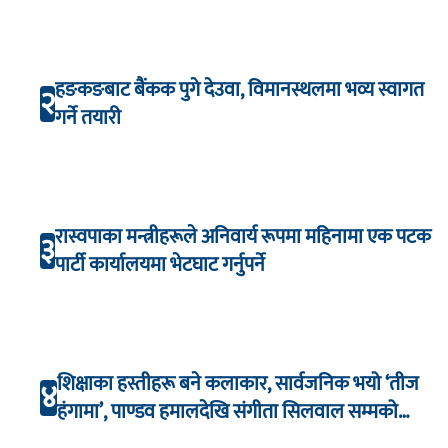
हङकङबाट बैंकक पुगे देउवा, विमानस्थलमा भव्य स्वागत
२
गर्ने तयारी
रास्वपाका मन्त्रीहरूले अनिवार्य रूपमा महिनामा एक पटक
३
पार्टी कार्यालयमा भेटघाट गर्नुपर्ने
शिक्षाका हस्तीहरू बने कलाकार, सार्वजनिक भयो ‘तीज
४
हंगामा’, पाण्डव हमालदेखि संगीता सिलवाल सम्मको
अभिनय