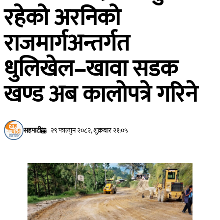
रहेको अरनिको
राजमार्गअन्तर्गत
धुलिखेल–खावा सडक
खण्ड अब कालोपत्रे गरिने
सहपाटी
२९ फाल्गुन २०८२, शुक्रबार २१:०५