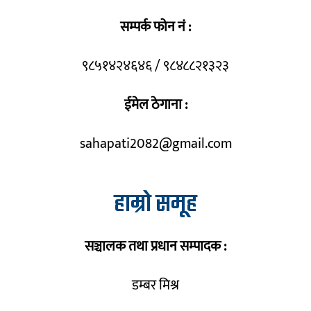
सम्पर्क फोन नं :
९८५१४२४६४६ / ९८४८८२१३२३
ईमेल ठेगाना :
sahapati2082@gmail.com
हाम्रो समूह
सञ्चालक तथा प्रधान सम्पादक :
डम्बर मिश्र