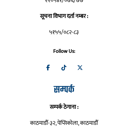
२२०५४१/०७६/७७
सूचना विभाग दर्ता नम्बर :
५१५५/०८२-८३
Follow Us:
सम्पर्क
सम्पर्क ठेगाना :
काठमाडौँ-३२, पेप्सिकोला, काठमाडौँ