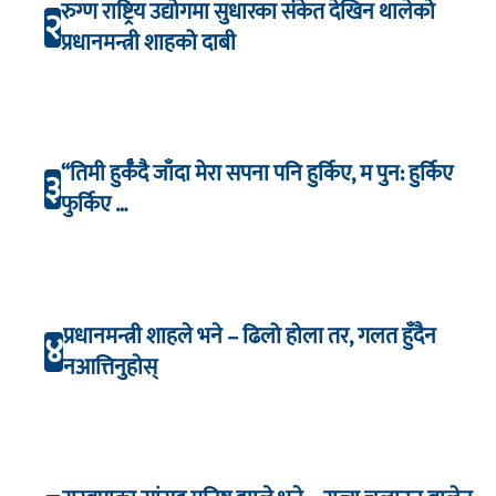
रुग्ण राष्ट्रिय उद्योगमा सुधारका संकेत देखिन थालेको
२
प्रधानमन्त्री शाहको दाबी
“तिमी हुर्कँदै जाँदा मेरा सपना पनि हुर्किए, म पुन: हुर्किए
३
फुर्किए …
प्रधानमन्त्री शाहले भने – ढिलो होला तर, गलत हुँदैन
४
नआत्तिनुहोस्