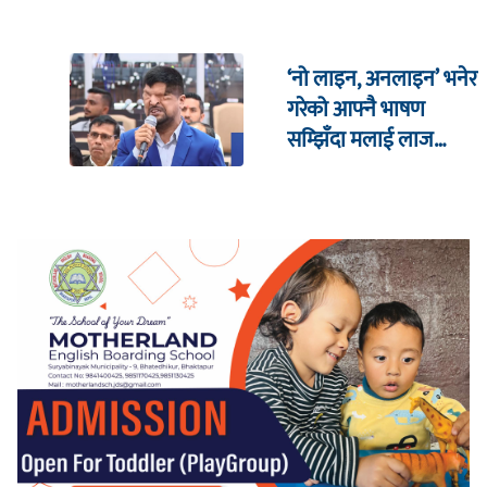
‘नो लाइन, अनलाइन’ भनेर
गरेको आफ्नै भाषण
सम्झिँदा मलाई लाज
लाग्छ : रमेश प्रसाईं