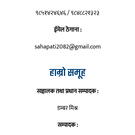
९८५१४२४६४६ / ९८४८८२१३२३
ईमेल ठेगाना :
sahapati2082@gmail.com
हाम्रो समूह
सञ्चालक तथा प्रधान सम्पादक :
डम्बर मिश्र
सम्पादक :