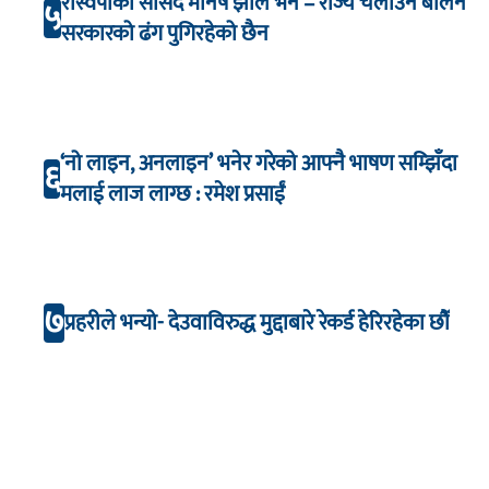
रास्वपाका सांसद मनिष झाले भने – राज्य चलाउन बालेन
५
सरकारको ढंग पुगिरहेको छैन
‘नो लाइन, अनलाइन’ भनेर गरेको आफ्नै भाषण सम्झिँदा
६
मलाई लाज लाग्छ : रमेश प्रसाईं
७
प्रहरीले भन्यो- देउवाविरुद्ध मुद्दाबारे रेकर्ड हेरिरहेका छौँ