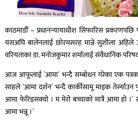
काठमाडौँ – प्रधानन्यायाधीश सिफारिस प्रकरणपछि पूर्व
यसअघि बालेनलाई छाेरमसरह मान्ने सुशीला अहिले उ
वरियताका डा. मनाेजकुमार शर्मालाई संवैधानिक परिषद्ल
आज आफूलाई `आमा´ भन्दै सम्बाेधन गरेका एक पत्रकार
साहले `आमा दर्शन´ भन्दै कार्कीसामू माइक तेर्स्याउन 
आमा फेरिइसक्याे । म मेराे बच्चाकाे मात्रै आमा हाे ।
आमा भन्नू ।´