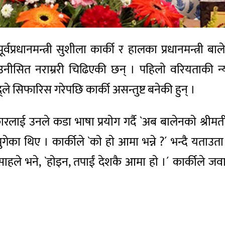
प्रधानमन्त्री सुशीला कार्की र हालका प्रधानमन्त्री बाल
नीसित नराम्ररी चिढिएकी छन् । पहिलाे वरियताकी न्य
े सिफारिस गरेपछि कार्की असन्तुष्ट बनेकी हुन् ।
लाई उनले कडा भाषा प्रयाेग गर्दै `अब बालेनकाे श्रीम
पुगेका थिए । कार्कीले `काे हाे आमा भन्ने ?´ भन्दै यताउ
´ साहले भने, `हाेइन, तपाईं देशकै आमा हाे ।´ कार्कीले 