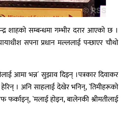
ेन्द्र शाहकाे सम्बन्धमा गम्भीर दरार आएकाे छ ।
ायाधीश सपना प्रधान मल्ललाई पन्छाएर चाैथाे
तीलाई आमा भन्न´ सुझाव दिइन् ।पत्रकार दिवाकर
ता हेरिन् । अनि साहलाई देखेर भनिन्, `तिमीहरूकाे
जवाफ फर्काइन्, `मलाई हाेइन, बालेनकी श्रीमतीलाई