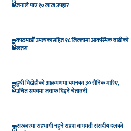
१
जनाले पाए १० लाख उपहार
काठमाडौँ उपत्यकासहित १८ जिल्लामा आकस्मिक बाढीको
२
खतरा
हुथी विद्रोहीको आक्रमणमा यमनका ३० सैनिक मारिए,
३
उचित समयमा जवाफ दिइने चेतावनी
सरकारमा सहभागी नहुने राप्रपा बागमती संसदीय दलको
४