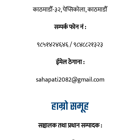
काठमाडौँ-३२, पेप्सिकोला, काठमाडौँ
सम्पर्क फोन नं :
९८५१४२४६४६ / ९८४८८२१३२३
ईमेल ठेगाना :
sahapati2082@gmail.com
हाम्रो समूह
सञ्चालक तथा प्रधान सम्पादक :