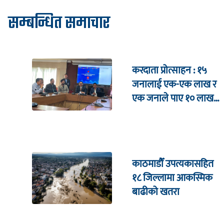
सम्बन्धित समाचार
करदाता प्रोत्साहन : १५
जनालाई एक-एक लाख र
एक जनाले पाए १० लाख
उपहार
काठमाडौँ उपत्यकासहित
१८ जिल्लामा आकस्मिक
बाढीको खतरा