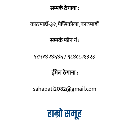
सम्पर्क ठेगाना :
काठमाडौँ-३२, पेप्सिकोला, काठमाडौँ
सम्पर्क फोन नं :
९८५१४२४६४६ / ९८४८८२१३२३
ईमेल ठेगाना :
sahapati2082@gmail.com
हाम्रो समूह