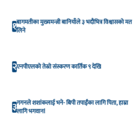
बागमतीका मुख्यमन्त्री बानियाँले ३ भदौभित्र विश्वासको मत
१
लिने
२
एनपीएलको तेस्रो संस्करण कार्तिक ९ देखि
गगनले शशांकलाई भने- बिपी तपाईंका लागि पिता, हाम्रा
३
लागि भगवान!