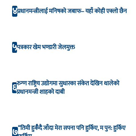
४
प्रधानमन्त्रीलाई मनिषको जबाफ– यहाँ कोही एक्लो छैन
५
पत्रकार खेम भण्डारी जेलमुक्त
रुग्ण राष्ट्रिय उद्योगमा सुधारका संकेत देखिन थालेको
६
प्रधानमन्त्री शाहको दाबी
“तिमी हुर्कँदै जाँदा मेरा सपना पनि हुर्किए, म पुन: हुर्किए
७