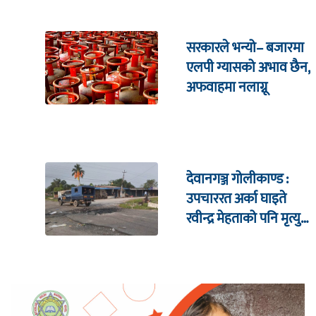
सरकारले भन्यो– बजारमा
एलपी ग्यासको अभाव छैन,
अफवाहमा नलाग्नू
देवानगञ्ज गोलीकाण्ड :
उपचाररत अर्का घाइते
रवीन्द्र मेहताको पनि मृत्यु,
मृतक संख्या तीन पुग्यो