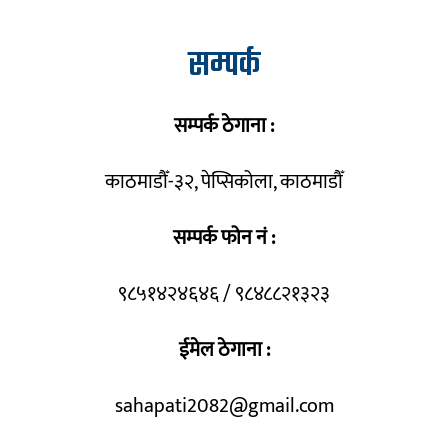
सम्पर्क
सम्पर्क ठेगाना :
काठमाडौँ-३२, पेप्सिकोला, काठमाडौँ
सम्पर्क फोन नं :
९८५१४२४६४६ / ९८४८८२१३२३
ईमेल ठेगाना :
sahapati2082@gmail.com