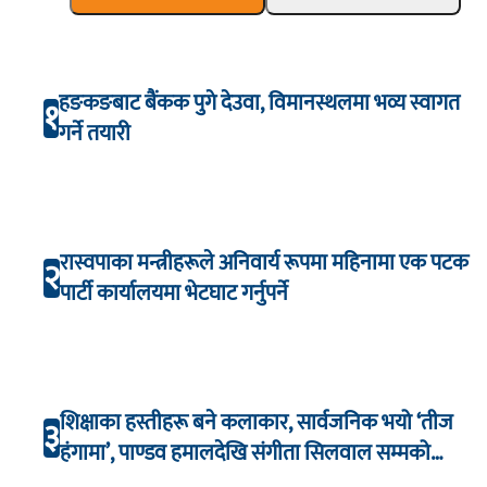
हङकङबाट बैंकक पुगे देउवा, विमानस्थलमा भव्य स्वागत
१
गर्ने तयारी
रास्वपाका मन्त्रीहरूले अनिवार्य रूपमा महिनामा एक पटक
२
पार्टी कार्यालयमा भेटघाट गर्नुपर्ने
शिक्षाका हस्तीहरू बने कलाकार, सार्वजनिक भयो ‘तीज
३
हंगामा’, पाण्डव हमालदेखि संगीता सिलवाल सम्मको
अभिनय