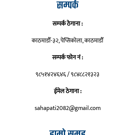
सम्पर्क
सम्पर्क ठेगाना :
काठमाडौँ-३२, पेप्सिकोला, काठमाडौँ
सम्पर्क फोन नं :
९८५१४२४६४६ / ९८४८८२१३२३
ईमेल ठेगाना :
sahapati2082@gmail.com
हाम्रो समूह