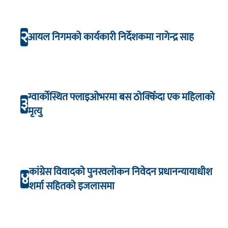
२
आयल निगमको कार्यकारी निर्देशकमा नागेन्द्र साह
ग्वार्कोस्थित फ्लाइओभरमा बस ठोक्किँदा एक महिलाको
३
मृत्यु
कांग्रेस विवादको पुनरवलोकन निवेदन प्रधानन्यायाधीश
४
शर्मा सहितको इजलासमा