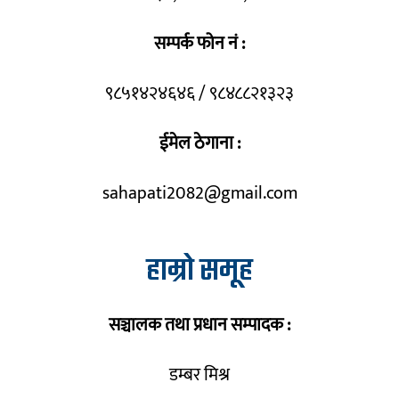
सम्पर्क फोन नं :
९८५१४२४६४६ / ९८४८८२१३२३
ईमेल ठेगाना :
sahapati2082@gmail.com
हाम्रो समूह
सञ्चालक तथा प्रधान सम्पादक :
डम्बर मिश्र