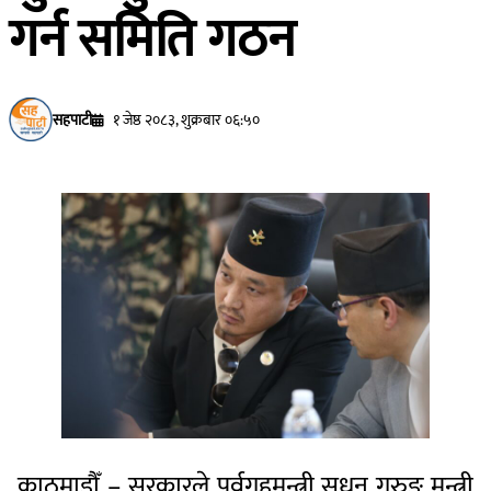
गर्न समिति गठन
सहपाटी
१ जेष्ठ २०८३, शुक्रबार ०६:५०
काठमाडौँ – सरकारले पूर्वगृहमन्त्री सुधन गुरुङ मन्त्री