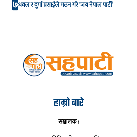
७
धवल र दुर्गा प्रसाईंले गठन गरे ‘जय नेपाल पार्टी’
हाम्रो बारे
सञ्चालक :