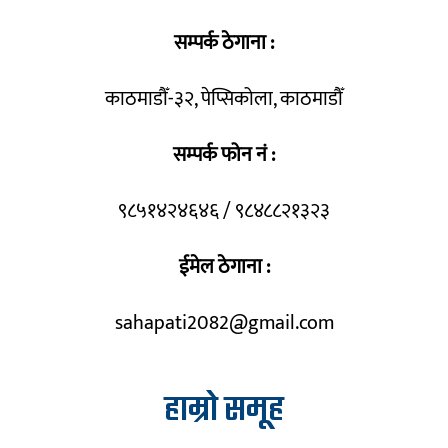
सम्पर्क ठेगाना :
काठमाडौँ-३२, पेप्सिकोला, काठमाडौँ
सम्पर्क फोन नं :
९८५१४२४६४६ / ९८४८८२१३२३
ईमेल ठेगाना :
sahapati2082@gmail.com
हाम्रो समूह