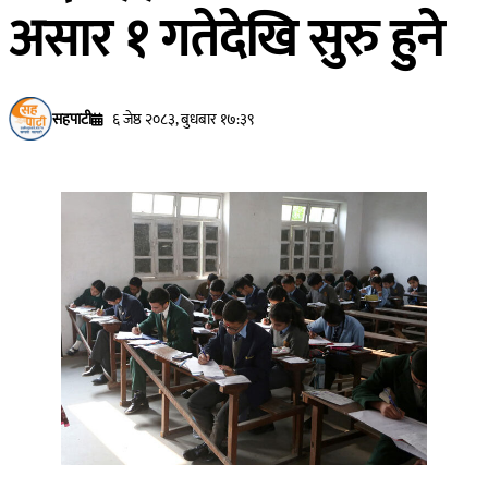
असार १ गतेदेखि सुरु हुने
सहपाटी
६ जेष्ठ २०८३, बुधबार १७:३९