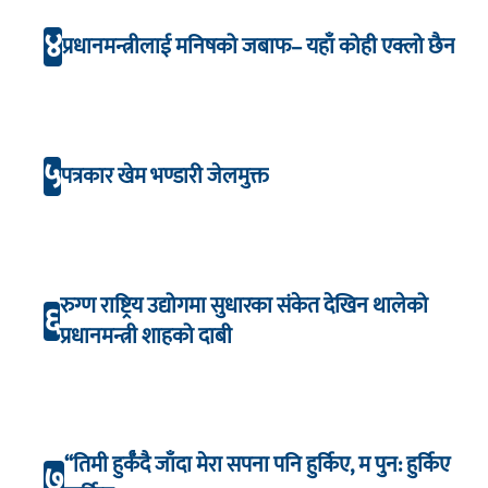
४
प्रधानमन्त्रीलाई मनिषको जबाफ– यहाँ कोही एक्लो छैन
५
पत्रकार खेम भण्डारी जेलमुक्त
रुग्ण राष्ट्रिय उद्योगमा सुधारका संकेत देखिन थालेको
६
प्रधानमन्त्री शाहको दाबी
“तिमी हुर्कँदै जाँदा मेरा सपना पनि हुर्किए, म पुन: हुर्किए
७