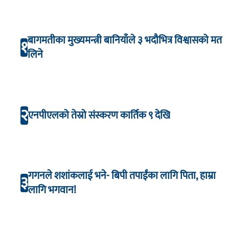
बागमतीका मुख्यमन्त्री बानियाँले ३ भदौभित्र विश्वासको मत
१
लिने
२
एनपीएलको तेस्रो संस्करण कार्तिक ९ देखि
गगनले शशांकलाई भने- बिपी तपाईंका लागि पिता, हाम्रा
३
लागि भगवान!