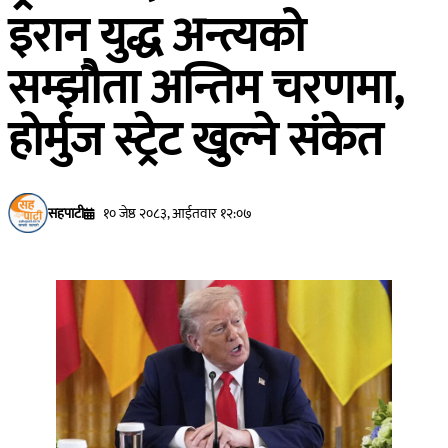
इरान युद्ध अन्त्यको
सम्झौता अन्तिम चरणमा,
होर्मुज स्ट्रेट खुल्ने संकेत
सहपाटी
१० जेष्ठ २०८३, आईतवार १२:०७