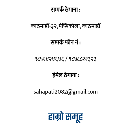
सम्पर्क ठेगाना :
काठमाडौँ-३२, पेप्सिकोला, काठमाडौँ
सम्पर्क फोन नं :
९८५१४२४६४६ / ९८४८८२१३२३
ईमेल ठेगाना :
sahapati2082@gmail.com
हाम्रो समूह