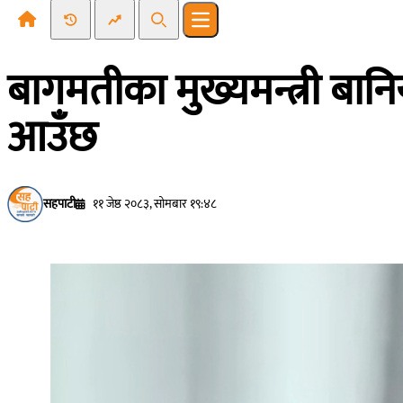
Recent News
Trending News
Search
Open main menu
बागमतीका मुख्यमन्त्री बान
आउँछ
सहपाटी
११ जेष्ठ २०८३, सोमबार १९:४८