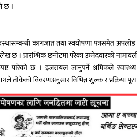
ो छ ।
ास्थ्य अवस्थासम्बन्धी कागजात तथा स्वघोषणा पत्रसमेत अपलो
मा उल्लेख छ । प्रारम्भिक छनोटमा परेका उम्मेदवारको ना
स्पष्ट पारेको छ । इजरायल जानुपर्ने श्रमिकले स्वास्थ्
िभागले तोकेको विवरणअनुसार विभिन्न शुल्क र प्रक्रिया पू