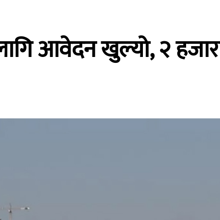
गि आवेदन खुल्यो, २ हजार 