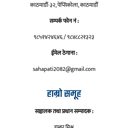
काठमाडौँ-३२, पेप्सिकोला, काठमाडौँ
सम्पर्क फोन नं :
९८५१४२४६४६ / ९८४८८२१३२३
ईमेल ठेगाना :
sahapati2082@gmail.com
हाम्रो समूह
सञ्चालक तथा प्रधान सम्पादक :
डम्बर मिश्र