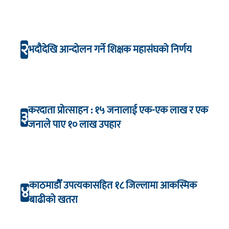
२
भदौदेखि आन्दोलन गर्ने शिक्षक महासंघको निर्णय
करदाता प्रोत्साहन : १५ जनालाई एक-एक लाख र एक
३
जनाले पाए १० लाख उपहार
काठमाडौँ उपत्यकासहित १८ जिल्लामा आकस्मिक
४
बाढीको खतरा