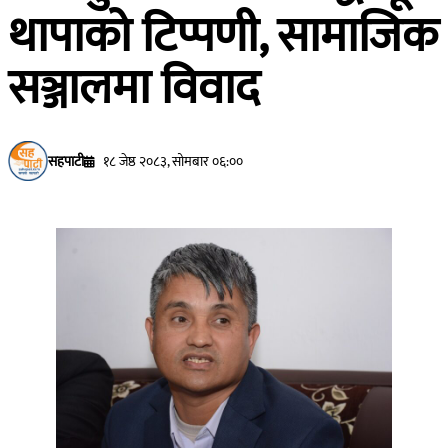
थापाको टिप्पणी, सामाजिक
सञ्जालमा विवाद
सहपाटी
१८ जेष्ठ २०८३, सोमबार ०६:००