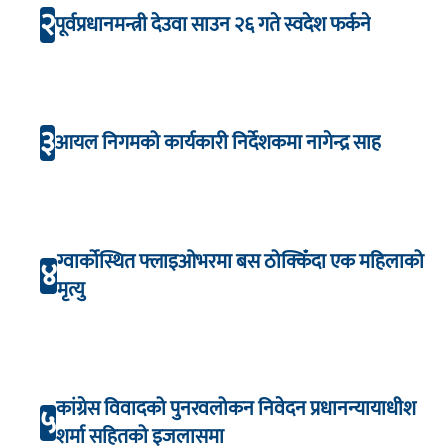
२
पूर्वप्रधानमन्त्री देउवा साउन २६ गते स्वदेश फर्कने
३
आयल निगमको कार्यकारी निर्देशकमा नागेन्द्र साह
ग्वार्कोस्थित फ्लाइओभरमा बस ठोक्किँदा एक महिलाको
४
मृत्यु
कांग्रेस विवादको पुनरवलोकन निवेदन प्रधानन्यायाधीश
५
शर्मा सहितको इजलासमा