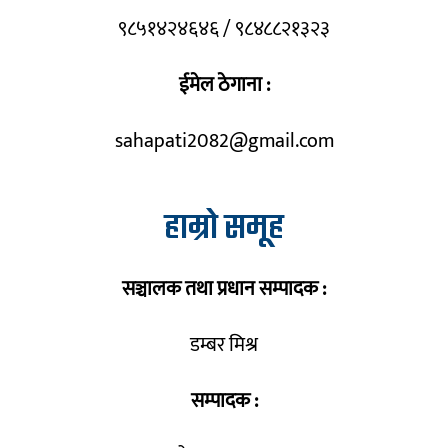
९८५१४२४६४६ / ९८४८८२१३२३
ईमेल ठेगाना :
sahapati2082@gmail.com
हाम्रो समूह
सञ्चालक तथा प्रधान सम्पादक :
डम्बर मिश्र
सम्पादक :