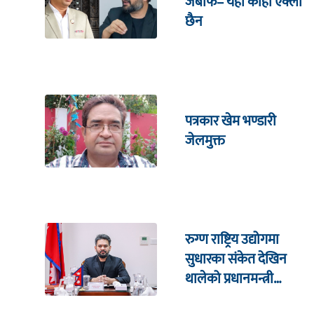
जबाफ– यहाँ कोही एक्लो
छैन
पत्रकार खेम भण्डारी
जेलमुक्त
रुग्ण राष्ट्रिय उद्योगमा
सुधारका संकेत देखिन
थालेको प्रधानमन्त्री
शाहको दाबी