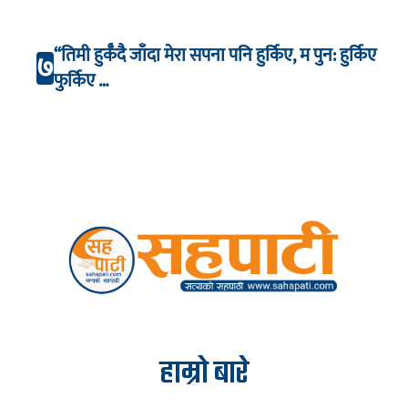
“तिमी हुर्कँदै जाँदा मेरा सपना पनि हुर्किए, म पुन: हुर्किए
७
फुर्किए …
हाम्रो बारे