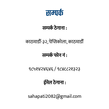
सम्पर्क
सम्पर्क ठेगाना :
काठमाडौँ-३२, पेप्सिकोला, काठमाडौँ
सम्पर्क फोन नं :
९८५१४२४६४६ / ९८४८८२१३२३
ईमेल ठेगाना :
sahapati2082@gmail.com