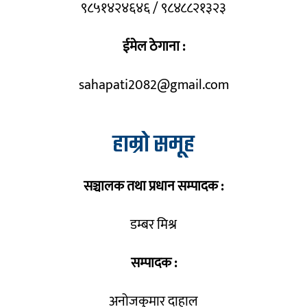
९८५१४२४६४६ / ९८४८८२१३२३
ईमेल ठेगाना :
sahapati2082@gmail.com
हाम्रो समूह
सञ्चालक तथा प्रधान सम्पादक :
डम्बर मिश्र
सम्पादक :
अनोजकुमार दाहाल