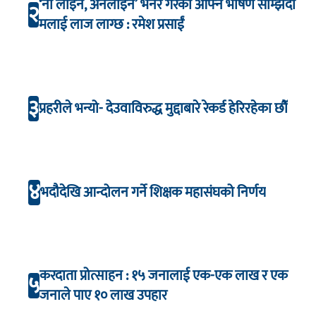
‘नो लाइन, अनलाइन’ भनेर गरेको आफ्नै भाषण सम्झिँदा
२
मलाई लाज लाग्छ : रमेश प्रसाईं
३
प्रहरीले भन्यो- देउवाविरुद्ध मुद्दाबारे रेकर्ड हेरिरहेका छौँ
४
भदौदेखि आन्दोलन गर्ने शिक्षक महासंघको निर्णय
करदाता प्रोत्साहन : १५ जनालाई एक-एक लाख र एक
५
जनाले पाए १० लाख उपहार