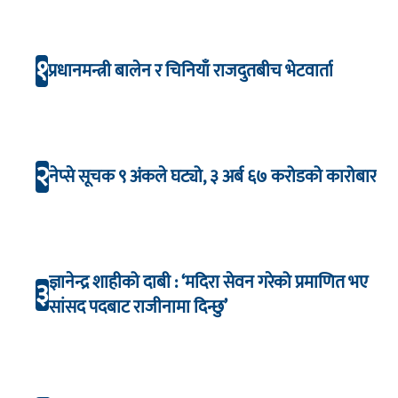
१
प्रधानमन्त्री बालेन र चिनियाँ राजदुतबीच भेटवार्ता
२
नेप्से सूचक ९ अंकले घट्यो, ३ अर्ब ६७ करोडको कारोबार
ज्ञानेन्द्र शाहीको दाबी : ‘मदिरा सेवन गरेको प्रमाणित भए
३
सांसद पदबाट राजीनामा दिन्छु’