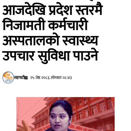
आजदेखि प्रदेश स्तरमै
निजामती कर्मचारी
अस्पतालको स्वास्थ्य
उपचार सुविधा पाउने
सहपाटी
२५ जेष्ठ २०८३, सोमबार ०८:४३