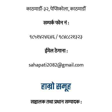
काठमाडौँ-३२, पेप्सिकोला, काठमाडौँ
सम्पर्क फोन नं :
९८५१४२४६४६ / ९८४८८२१३२३
ईमेल ठेगाना :
sahapati2082@gmail.com
हाम्रो समूह
सञ्चालक तथा प्रधान सम्पादक :