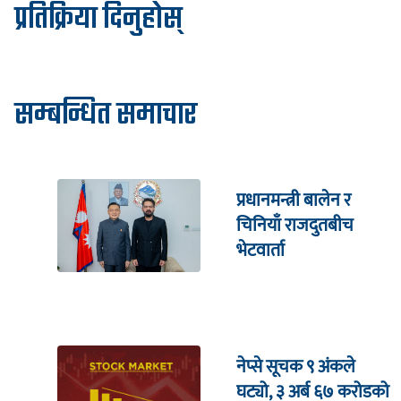
प्रतिक्रिया दिनुहोस्
सम्बन्धित समाचार
प्रधानमन्त्री बालेन र
चिनियाँ राजदुतबीच
भेटवार्ता
नेप्से सूचक ९ अंकले
घट्यो, ३ अर्ब ६७ करोडको