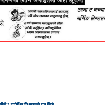
याँले ३ भदौभित्र विश्वासको मत लिने