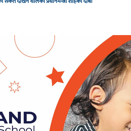
धारका संकेत देखिन थालेको प्रधानमन्त्री शाहको दाबी